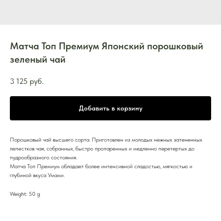
Матча Топ Премиум Японский порошковый
зеленый чай
3 125
руб.
Добавить в корзину
Порошковый чай высшего сорта. Приготовлен из молодых нежных затененных
лепестков чая, собранных, быстро пропаренных и медленно перетертых до
пудрообразного состояния.
Матча Топ Премиум обладает более интенсивной сладостью, мягкостью и
глубиной вкуса Умами.
Weight: 50 g