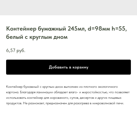
Контейнер бумажный 245мл, d=98мм h=55,
белый с круглым дном
6,57
руб.
Добавить в корзину
Контейнер бумажный с круглым дном выполнен из плотного экологичного
картона. Благодаря ламинации обладает влаго- и жиростойкостью, что позволяет
использовать контейнер для мороженого, супов, десертов и других пищевых
продуктов. Не размокает, предназначен для разогрева в микроволновой печи.