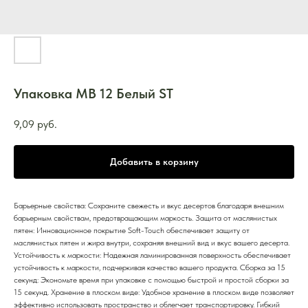
Упаковка MB 12 Белый ST
9,09
руб.
Добавить в корзину
Барьерные свойства: Сохраните свежесть и вкус десертов благодаря внешним
барьерным свойствам, предотвращающим маркость. Защита от маслянистых
пятен: Инновационное покрытие Soft-Touch обеспечивает защиту от
маслянистых пятен и жира внутри, сохраняя внешний вид и вкус вашего десерта.
Устойчивость к маркости: Надежная ламинированная поверхность обеспечивает
устойчивость к маркости, подчеркивая качество вашего продукта. Сборка за 15
секунд: Экономьте время при упаковке с помощью быстрой и простой сборки за
15 секунд. Хранение в плоском виде: Удобное хранение в плоском виде позволяет
эффективно использовать пространство и облегчает транспортировку. Гибкий