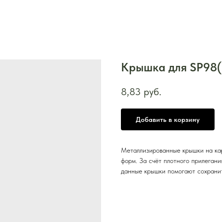
Крышка для SP98(R
8,83
руб.
Добавить в корзину
Металлизированные крышки на ка
форм. За счёт плотного прилеган
данные крышки помогают сохранит