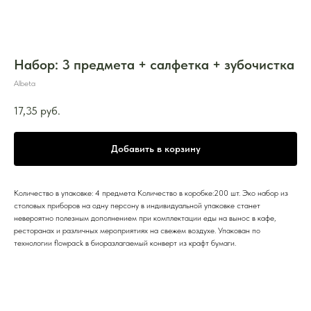
Набор: 3 предмета + салфетка + зубочистка
Albeta
17,35
руб.
Добавить в корзину
Количество в упаковке: 4 предмета Количество в коробке:200 шт. Эко набор из
столовых приборов на одну персону в индивидуальной упаковке станет
невероятно полезным дополнением при комплектации еды на вынос в кафе,
ресторанах и различных мероприятиях на свежем воздухе. Упакован по
технологии flowpack в биоразлагаемый конверт из крафт бумаги.