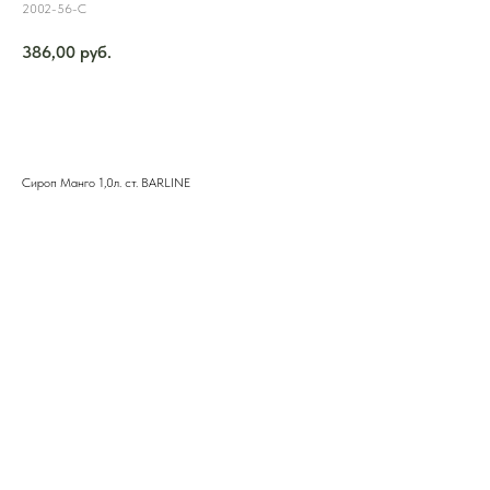
2002-56-С
386,00
руб.
Добавить в корзину
Сироп Манго 1,0л. ст. BARLINE