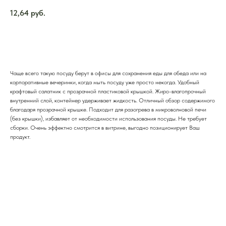
12,64
руб.
Добавить в корзину
Чаще всего такую посуду берут в офисы для сохранения еды для обеда или на
корпоративные вечеринки, когда мыть посуду уже просто некогда. Удобный
крафтовый салатник с прозрачной пластиковой крышкой. Жиро-влагопрочный
внутренний слой, контейнер удерживает жидкость. Отличный обзор содержимого
благодаря прозрачной крышке. Подходит для разогрева в микроволновой печи
(без крышки), избавляет от необходимости использования посуды. Не требует
сборки. Очень эффектно смотрится в витрине, выгодно позиционирует Ваш
продукт.