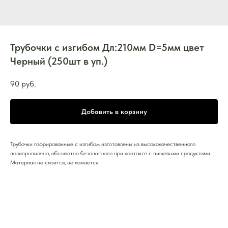
Трубочки c изгибом Дл:210мм D=5мм цвет
Черный (250шт в уп.)
90
руб.
Добавить в корзину
Трубочки гофрированные с изгибом изготовлены из высококачественного
полипропилена, абсолютно безопасного при контакте с пищевыми продуктами.
Материал не слоится, не ломается.