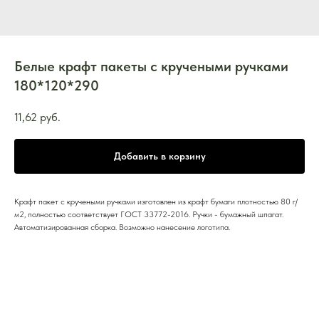
Белые крафт пакеты с кручеными ручками
180*120*290
11,62
руб.
Добавить в корзину
Крафт пакет с кручеными ручками изготовлен из крафт бумаги плотностью 80 г/
м2, полностью соответствует ГОСТ 33772-2016. Ручки - бумажный шпагат.
Автоматизированная сборка. Возможно нанесение логотипа.