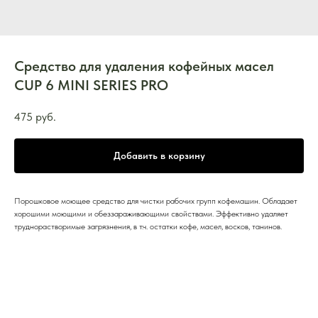
Средство для удаления кофейных масел
CUP 6 MINI SERIES PRO
475
руб.
Добавить в корзину
Порошковое моющее средство для чистки рабочих групп кофемашин. Обладает
хорошими моющими и обеззараживающими свойствами. Эффективно удаляет
труднорастворимые загрязнения, в т.ч. остатки кофе, масел, восков, танинов.