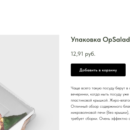
Упаковка OpSalad
12,91
руб.
Добавить в корзину
Чаще всего такую посуду берут в
вечеринки, когда мыть посуду уже
пластиковой крышкой. Жиро-влаго
Отличный обзор содержимого благ
микроволновой печи (без крышки),
требует сборки. Очень эффектно с