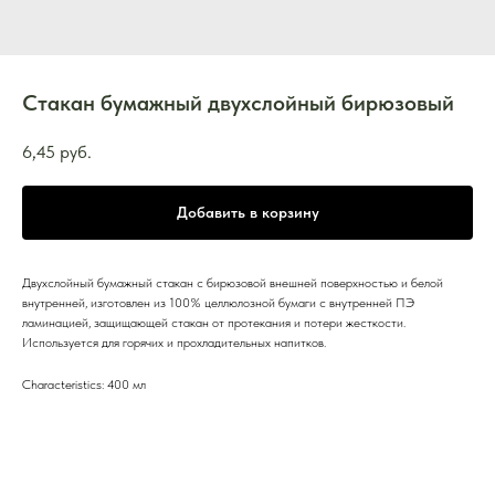
Стакан бумажный двухслойный бирюзовый
6,45
руб.
Добавить в корзину
Двухслойный бумажный стакан с бирюзовой внешней поверхностью и белой
внутренней, изготовлен из 100% целлюлозной бумаги с внутренней ПЭ
ламинацией, защищающей стакан от протекания и потери жесткости.
Используется для горячих и прохладительных напитков.
Characteristics: 400 мл