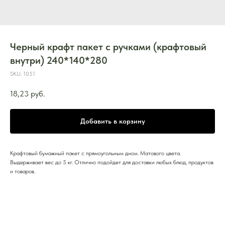
Черный крафт пакет с ручками (крафтовый
внутри) 240*140*280
SKU:
1051
18,23
руб.
Добавить в корзину
Крафтовый бумажный пакет с прямоугольным дном. Матового цвета.
Выдерживает вес до 5 кг. Отлично подойдет для доставки любых блюд, продуктов
и товаров.