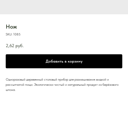
Нож
SKU:
1085
2,62
руб.
Добавить в корзину
Одноразовый деревянный столовый прибор для размешивания жидкой и
рассыпчатой пищи. Экологически чистый и натуральный продукт из берёзового
шпона.