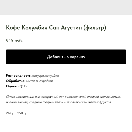
Кофе Колумбия Сан Агустин (фильтр)
945
руб.
Добавить в корзину
Разновидность:
катурра, колумбия
Обработка:
мытая анаэробная
Оценка Q:
86
Очень интересный и многогранный лот с интенсивной сладкой кислотностью,
нотами ванили, средним гладким телом и послевкусием желтых фруктов
.
Weight: 250 g