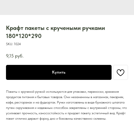
Крафт пакеты с кручеными ручками
180*120*290
SKU:
1024
9,15
руб.
Купить
Пакеты с крученой ручкой используются для упаковки, переноски, хранения
продуктов питания и бытовых товаров. Они незаменимы в магазинах, пекарнях,
кафе, ресторанах и на фудкортах. Ручки изготовлены в виде бумажного шпагата
путем скручивания и надежным способом закреплены с внутренней стороны, что
усиливает прочность, износостойкость и придает пакету эстетичный вид. Крафт
пакет отлично держит форму, дно и боковины качественно склеены.